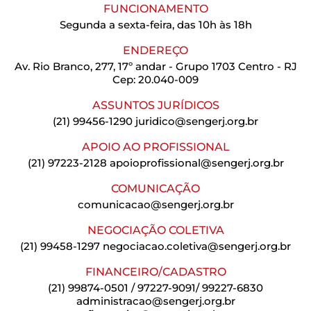
FUNCIONAMENTO
Segunda a sexta-feira, das 10h às 18h
ENDEREÇO
Av. Rio Branco, 277, 17º andar - Grupo 1703 Centro - RJ
Cep: 20.040-009
ASSUNTOS JURÍDICOS
(21) 99456-1290
juridico@sengerj.org.br
APOIO AO PROFISSIONAL
(21) 97223-2128
apoioprofissional@sengerj.org.br
COMUNICAÇÃO
comunicacao@sengerj.org.br
NEGOCIAÇÃO COLETIVA
(21) 99458-1297
negociacao.coletiva@sengerj.org.br
FINANCEIRO/CADASTRO
(21) 99874-0501 / 97227-9091/ 99227-6830
administracao@sengerj.org.br