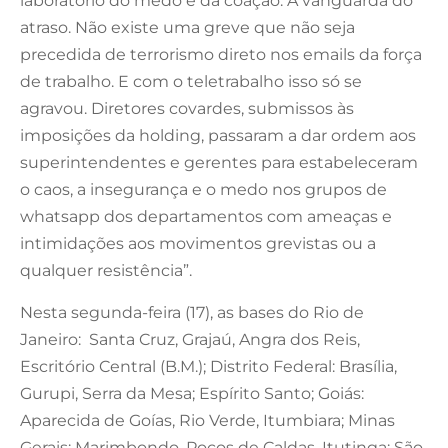
laboratório do medo e da coação. A vanguarda do
atraso. Não existe uma greve que não seja
precedida de terrorismo direto nos emails da força
de trabalho. E com o teletrabalho isso só se
agravou. Diretores covardes, submissos às
imposições da holding, passaram a dar ordem aos
superintendentes e gerentes para estabeleceram
o caos, a insegurança e o medo nos grupos de
whatsapp dos departamentos com ameaças e
intimidações aos movimentos grevistas ou a
qualquer resistência”.
Nesta segunda-feira (17), as bases do Rio de
Janeiro: Santa Cruz, Grajaú, Angra dos Reis,
Escritório Central (B.M.); Distrito Federal: Brasília,
Gurupi, Serra da Mesa; Espírito Santo; Goiás:
Aparecida de Goías, Rio Verde, Itumbiara; Minas
Gerais: Marimbondo, Poços de Caldas, Itutinga; São