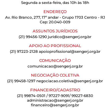
Segunda a sexta-feira, das 10h às 18h
ENDEREÇO
Av. Rio Branco, 277, 17º andar - Grupo 1703 Centro - RJ
Cep: 20.040-009
ASSUNTOS JURÍDICOS
(21) 99456-1290
juridico@sengerj.org.br
APOIO AO PROFISSIONAL
(21) 97223-2128
apoioprofissional@sengerj.org.br
COMUNICAÇÃO
comunicacao@sengerj.org.br
NEGOCIAÇÃO COLETIVA
(21) 99458-1297
negociacao.coletiva@sengerj.org.br
FINANCEIRO/CADASTRO
(21) 99874-0501 / 97227-9091/ 99227-6830
administracao@sengerj.org.br
financeiro@sengerj.org.br