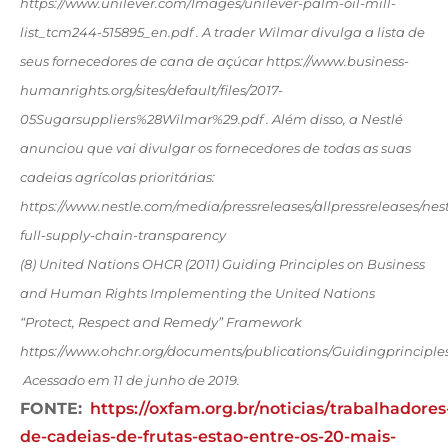
https://www.unilever.com/Images/unilever-palm-oil-mill-
list_tcm244-515895_en.pdf . A trader Wilmar divulga a lista de
seus fornecedores de cana de açúcar https://www.business-
humanrights.org/sites/default/files/2017-
05Sugarsuppliers%28Wilmar%29.pdf . Além disso, a Nestlé
anunciou que vai divulgar os fornecedores de todas as suas
cadeias agrícolas prioritárias:
https://www.nestle.com/media/pressreleases/allpressreleases/nest
full-supply-chain-transparency
(8) United Nations OHCR (2011) Guiding Principles on Business
and Human Rights Implementing the United Nations
“Protect, Respect and Remedy” Framework
https://www.ohchr.org/documents/publications/Guidingprincipl
Acessado em 11 de junho de 2019.
FONTE:
https://oxfam.org.br/noticias/trabalhadores
de-cadeias-de-frutas-estao-entre-os-20-mais-