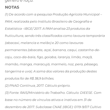
gênero e raça.
NOTAS
(1) De acordo com a pesquisa Produção Agrícola Municipal –
PAM, realizada pelo Instituto Brasileiro de Geografia e
Estatística –IBGE/ 2017. A PAM analisa 23 produtos da
fruticultura, sendo três classificados como lavoura temporária
(abacaxi, melancia e melão) e 20 como lavouras
permanentes (abacate, açaí, banana, caqui, castanha-de-
caju, coco-da-baía, figo, goiaba, laranja, limão, maçã,
mamão, manga, maracujá, marmelo, noz, pera, pêssego,
tangerina e uva). A soma dos valores da produção destes
produtos foi de R$ 38,9 bilhões.
(2) PNAD Contínua, 2017. Cálculo próprio.
(3) Fonte: RAIS/Ministério do Trabalho. Cálculo: DIEESE. Com
base no número de vínculos ativos e inativos em 31 de
dezembro de 2017. Subclasse CNAE (IBGE): 0119-9/07 Cultivo