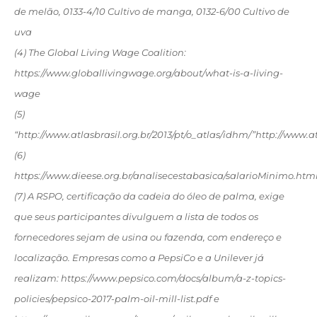
de melão, 0133-4/10 Cultivo de manga, 0132-6/00 Cultivo de
uva
(4) The Global Living Wage Coalition:
https://www.globallivingwage.org/about/what-is-a-living-
wage
(5)
“http://www.atlasbrasil.org.br/2013/pt/o_atlas/idhm/”http://www.at
(6)
https://www.dieese.org.br/analisecestabasica/salarioMinimo.htm
(7) A RSPO, certificação da cadeia do óleo de palma, exige
que seus participantes divulguem a lista de todos os
fornecedores sejam de usina ou fazenda, com endereço e
localização. Empresas como a PepsiCo e a Unilever já
realizam: https://www.pepsico.com/docs/album/a-z-topics-
policies/pepsico-2017-palm-oil-mill-list.pdf e