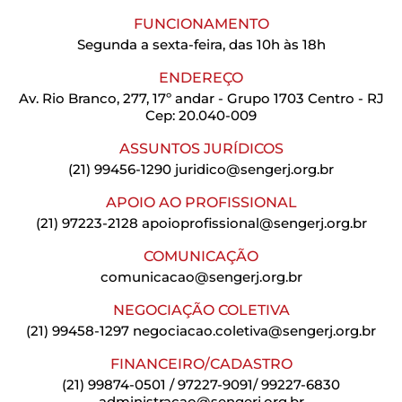
FUNCIONAMENTO
Segunda a sexta-feira, das 10h às 18h
ENDEREÇO
Av. Rio Branco, 277, 17º andar - Grupo 1703 Centro - RJ
Cep: 20.040-009
ASSUNTOS JURÍDICOS
(21) 99456-1290
juridico@sengerj.org.br
APOIO AO PROFISSIONAL
(21) 97223-2128
apoioprofissional@sengerj.org.br
COMUNICAÇÃO
comunicacao@sengerj.org.br
NEGOCIAÇÃO COLETIVA
(21) 99458-1297
negociacao.coletiva@sengerj.org.br
FINANCEIRO/CADASTRO
(21) 99874-0501 / 97227-9091/ 99227-6830
administracao@sengerj.org.br