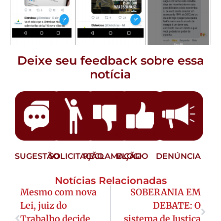
Deixe seu feedback sobre essa
notícia
SUGESTÃO
SOLICITAÇÃO
RECLAMAÇÃO
ELOGIO
DENÚNCIA
Notícias Relacionadas
Mesmo com nova
SOBERANIA EM
Lei, juiz do
DEBATE: O
Trabalho decide
sistema de Justiça