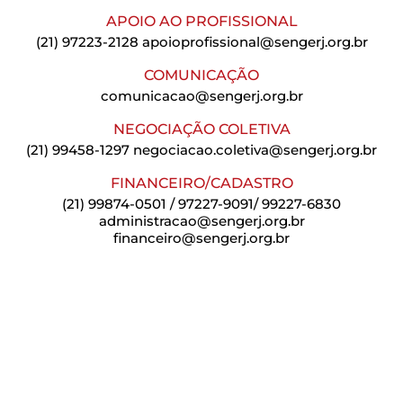
APOIO AO PROFISSIONAL
(21) 97223-2128
apoioprofissional@sengerj.org.br
COMUNICAÇÃO
comunicacao@sengerj.org.br
NEGOCIAÇÃO COLETIVA
(21) 99458-1297
negociacao.coletiva@sengerj.org.br
FINANCEIRO/CADASTRO
(21) 99874-0501 / 97227-9091/ 99227-6830
administracao@sengerj.org.br
financeiro@sengerj.org.br