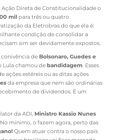
Ação Direta de Constitucionalidade o
00 mil
para três ou quatro
vatização da Eletrobras do que ela é:
ilhante condição de consolidar a
recisam sim ser devidamente expostos.
a conivência de
Bolsonaro, Guedes e
io Lula chamou de
bandidagem
. Esses
e ações estéreis ou as ditas ações
ões
da empresa que nem são ordinárias
 recebimento de dividendos. É um
lator da ADI,
Ministro Kassio Nunes
. No mínimo, o fazem agora, perto das
gano!
Quem atuar contra o nosso país
do povo brasileiro vai ficar marcado