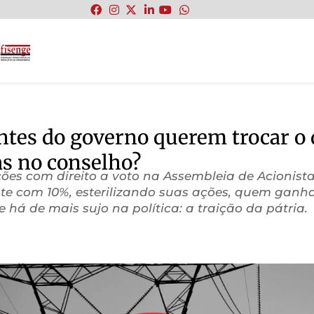
:
ntes do governo querem trocar o d
as no conselho?
ções com direito a voto na Assembleia de Acionist
e com 10%, esterilizando suas ações, quem ganha
á de mais sujo na política: a traição da pátria.