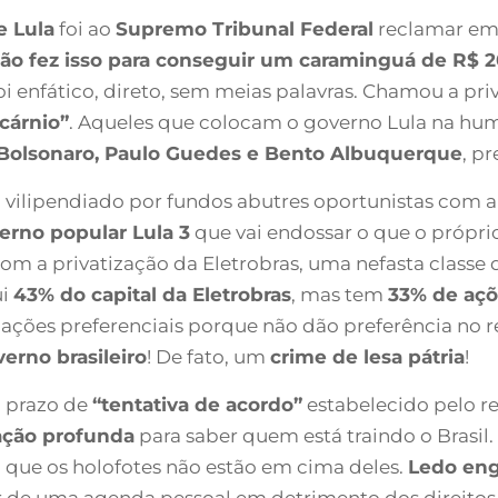
e Lula
foi ao
Supremo Tribunal Federal
reclamar em 
ão fez isso para conseguir um caraminguá de R$ 2
oi enfático, direto, sem meias palavras. Chamou a pri
cárnio”
. Aqueles que colocam o governo Lula na hum
Bolsonaro, Paulo Guedes e Bento Albuquerque
, p
oi vilipendiado por fundos abutres oportunistas com 
verno popular Lula 3
que vai endossar o que o própr
com a privatização da Eletrobras, uma nefasta classe d
ui
43% do capital da Eletrobras
, mas tem
33% de aç
 ações preferenciais porque não dão preferência no
erno brasileiro
! De fato, um
crime de lesa pátria
!
o prazo de
“tentativa de acordo”
estabelecido pelo re
ação profunda
para saber quem está traindo o Brasil
 que os holofotes não estão em cima deles.
Ledo en
r de uma agenda pessoal em detrimento dos direitos 