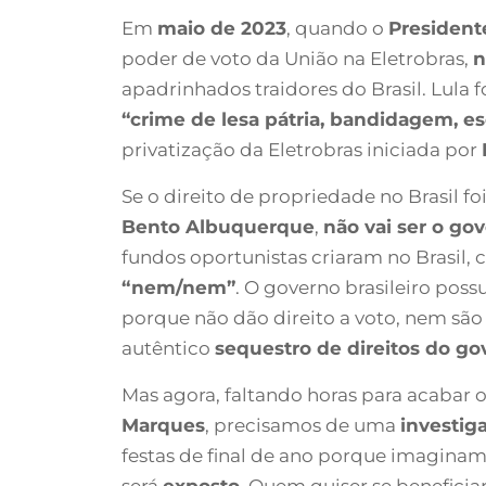
Em
maio de 2023
, quando o
President
poder de voto da União na Eletrobras,
n
apadrinhados traidores do Brasil. Lula f
“crime de lesa pátria, bandidagem, es
privatização da Eletrobras iniciada por
Se o direito de propriedade no Brasil f
Bento Albuquerque
,
não vai ser o go
fundos oportunistas criaram no Brasil, 
“nem/nem”
. O governo brasileiro poss
porque não dão direito a voto, nem são
autêntico
sequestro de direitos do gov
Mas agora, faltando horas para acabar 
Marques
, precisamos de uma
investig
festas de final de ano porque imaginam
será
exposto
. Quem quiser se beneficia