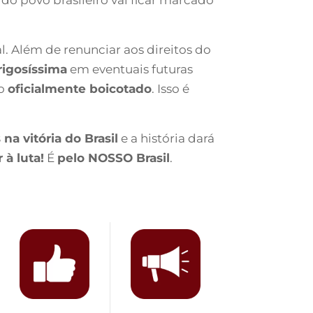
nal. Além de renunciar aos direitos do
rigosíssima
em eventuais futuras
do
oficialmente boicotado
. Isso é
na vitória do Brasil
e a história dará
 à luta!
É
pelo NOSSO Brasil
.