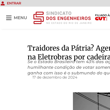
ENTRAR
FILIADO À
MENU
Traidores da Pátria? Age
na Eletrobras por cadeir
Se o Estado Brasileiro tem 43% das a
humilhante condição de votar soment
ganha com isso é o submundo do que h
17 de dezembro de 2024