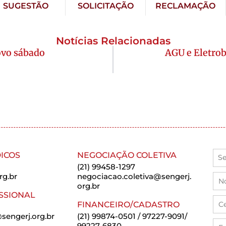
SUGESTÃO
SOLICITAÇÃO
RECLAMAÇÃO
Notícias Relacionadas
novo sábado
AGU e Eletrob
ICOS
NEGOCIAÇÃO COLETIVA
(21) 99458-1297
rg.br
negociacao.coletiva@sengerj.
org.br
SSIONAL
FINANCEIRO/CADASTRO
sengerj.org.br
(21) 99874-0501 / 97227-9091/
99227-6830