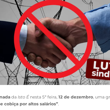
anada
da
Isto É
nesta 5ª feira,
12 de dezembro
, uma gr
 cobiça por altos salários”
.