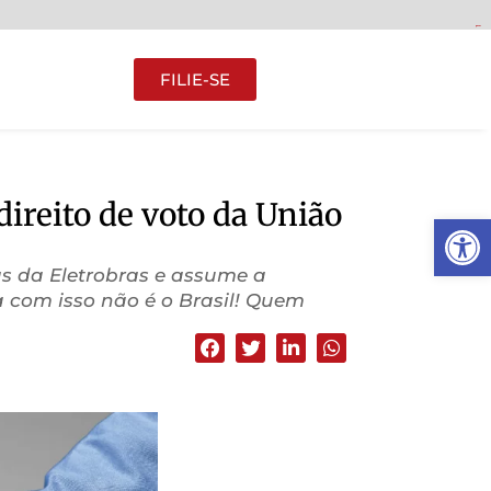
gacor
gacor
gacor
gacor
gacor
FILIE-SE
ireito de voto da União
Abrir 
as da Eletrobras e assume a
 com isso não é o Brasil! Quem