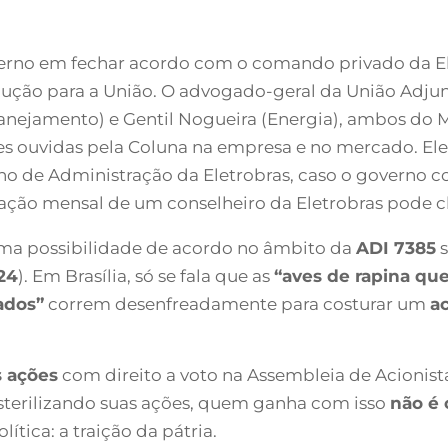
verno em fechar acordo com o comando privado da El
lução para a União. O advogado-geral da União Adjun
anejamento) e Gentil Nogueira (Energia), ambos do Mi
 ouvidas pela Coluna na empresa e no mercado. Eles
ho de Administração da Eletrobras, caso o governo 
ção mensal de um conselheiro da Eletrobras pode ch
 uma possibilidade de acordo no âmbito da
ADI 7385
s
24
). Em Brasília, só se fala que as
“aves de rapina qu
ados”
correm desenfreadamente para costurar um
a
 ações
com direito a voto na Assembleia de Acionist
esterilizando suas ações, quem ganha com isso
não é 
tica: a traição da pátria.