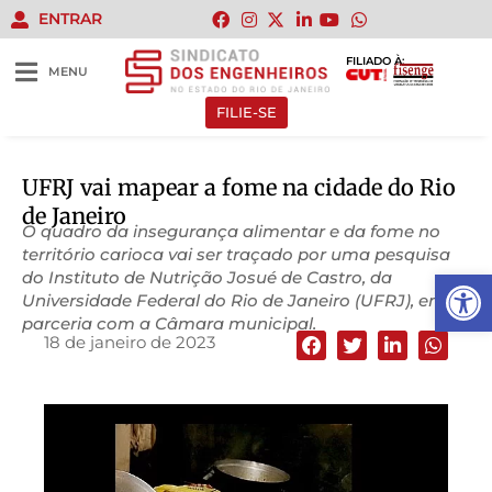
ENTRAR
FILIADO À:
MENU
FILIE-SE
UFRJ vai mapear a fome na cidade do Rio
de Janeiro
O quadro da insegurança alimentar e da fome no
território carioca vai ser traçado por uma pesquisa
Abrir 
do Instituto de Nutrição Josué de Castro, da
Universidade Federal do Rio de Janeiro (UFRJ), em
parceria com a Câmara municipal.
18 de janeiro de 2023