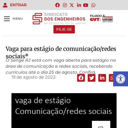
ENTRAR
FILIADO À:
MENU
FILIE-SE
Vaga para estágio de comunicação/redes
sociais*
O Senge RJ está com vaga aberta para estágio na
área de comunicação e redes sociais, recebendo
Abrir 
currículos até o dia 25 de agosto. Confira.
19 de agosto de 2022