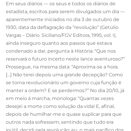
Em seus diários — os seus e todos os diários de
estadista, escritos para serem divulgados um dia —
aparentemente iniciados no dia 3 de outubro de
1930, data da deflagração da “revolução” (Getúlio
Vargas – Diário. Siciliano/FGV Editora, 1995, vol. I),
ainda inseguro quanto aos passos que estava
condenado a dar, pergunta à História: “Que nos
reservará o futuro incerto neste lance aventuroso?”
Prossegue, na mesma data: “Aproxima-se a hora.
[…] Não terei depois uma grande decepção? Como
se torna revolucionário um governo cuja função é
manter a ordem? E se perdermos?” No dia 20/10, já
em meio à marcha, monologa: “Quantas vezes
desejei a morte como solução da vida! E, afinal,
depois de humilhar-me e quase suplicar para que
outros nada sofressem, sentindo que tudo era
inútil, decidi pela revolução; eu, o mais pacífico dos