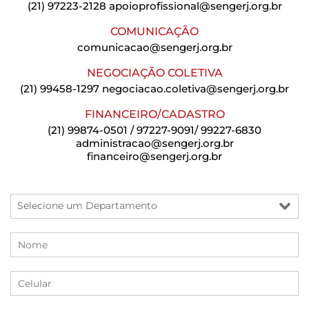
(21) 97223-2128
apoioprofissional@sengerj.org.br
COMUNICAÇÃO
comunicacao@sengerj.org.br
NEGOCIAÇÃO COLETIVA
(21) 99458-1297
negociacao.coletiva@sengerj.org.br
FINANCEIRO/CADASTRO
(21) 99874-0501 / 97227-9091/ 99227-6830
administracao@sengerj.org.br
financeiro@sengerj.org.br