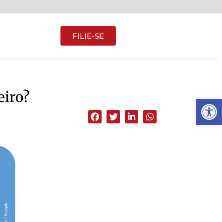
FILIE-SE
eiro?
Abrir 