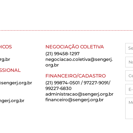
ICOS
NEGOCIAÇÃO COLETIVA
(21) 99458-1297
rg.br
negociacao.coletiva@sengerj.
org.br
SSIONAL
FINANCEIRO/CADASTRO
sengerj.org.br
(21) 99874-0501 / 97227-9091/
99227-6830
administracao@sengerj.org.br
financeiro@sengerj.org.br
erj.org.br