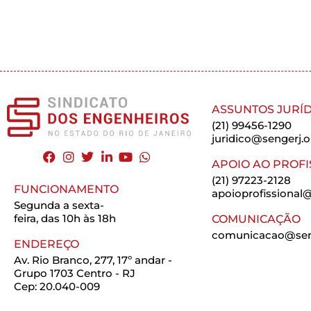
ASSUNTOS JURÍD
(21) 99456-1290
juridico@sengerj.o
APOIO AO PROFI
(21) 97223-2128
FUNCIONAMENTO
apoioprofissional@
Segunda a sexta-
feira, das 10h às 18h
COMUNICAÇÃO
comunicacao@seng
ENDEREÇO
Av. Rio Branco, 277, 17º andar -
Grupo 1703 Centro - RJ
Cep: 20.040-009