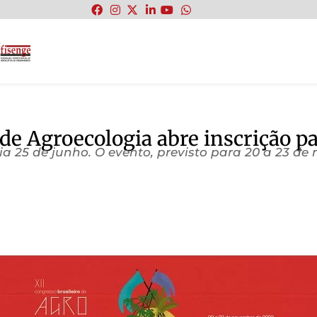
:
 de Agroecologia abre inscrição p
ia 25 de junho. O evento, previsto para 20 a 23 d