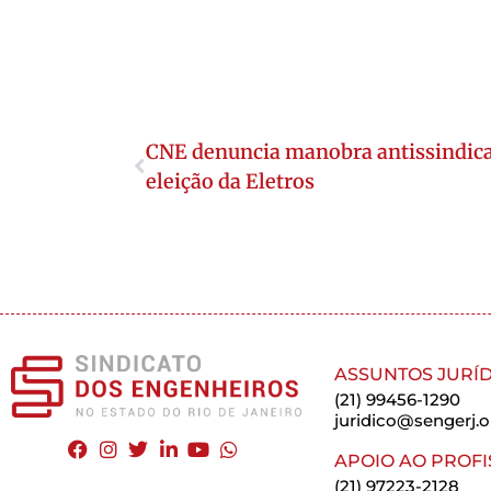
CNE denuncia manobra antissindical
eleição da Eletros
ASSUNTOS JURÍD
(21) 99456-1290
juridico@sengerj.o
APOIO AO PROFI
(21) 97223-2128