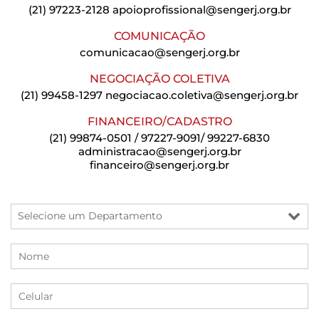
(21) 97223-2128
apoioprofissional@sengerj.org.br
COMUNICAÇÃO
comunicacao@sengerj.org.br
NEGOCIAÇÃO COLETIVA
(21) 99458-1297
negociacao.coletiva@sengerj.org.br
FINANCEIRO/CADASTRO
(21) 99874-0501 / 97227-9091/ 99227-6830
administracao@sengerj.org.br
financeiro@sengerj.org.br