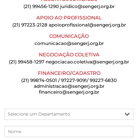
(21) 99456-1290
juridico@sengerj.org.br
APOIO AO PROFISSIONAL
(21) 97223-2128
apoioprofissional@sengerj.org.br
COMUNICAÇÃO
comunicacao@sengerj.org.br
NEGOCIAÇÃO COLETIVA
(21) 99458-1297
negociacao.coletiva@sengerj.org.br
FINANCEIRO/CADASTRO
(21) 99874-0501 / 97227-9091/ 99227-6830
administracao@sengerj.org.br
financeiro@sengerj.org.br