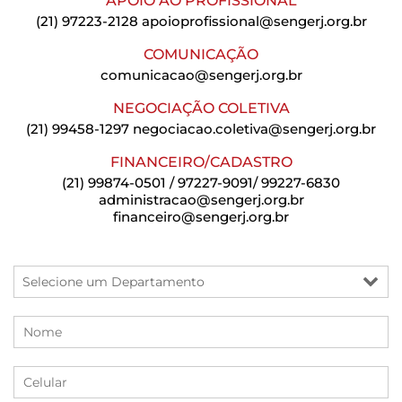
APOIO AO PROFISSIONAL
(21) 97223-2128
apoioprofissional@sengerj.org.br
COMUNICAÇÃO
comunicacao@sengerj.org.br
NEGOCIAÇÃO COLETIVA
(21) 99458-1297
negociacao.coletiva@sengerj.org.br
FINANCEIRO/CADASTRO
(21) 99874-0501 / 97227-9091/ 99227-6830
administracao@sengerj.org.br
financeiro@sengerj.org.br