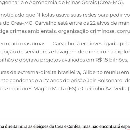
ngenharia e Agronomia de Minas Gerais (Crea-MG).
noticiado que Nikolas usava suas redes para pedir vo
a do Crea-MG. Carvalho está entre os 22 alvos de ma
stiga crimes ambientais, organização criminosa, corr
rrotado nas urnas — Carvalho já era investigado pe
rupção de servidores e lavagem de dinheiro na explo
bilhão e operava projetos avaliados em R$ 18 bilhões.
ras da extrema-direita brasileira, Gilberto reuniu e
dente condenado a 27 anos de prisão Jair Bolsonaro, 
, dos senadores Magno Malta (ES) e Cleitinho Azeve