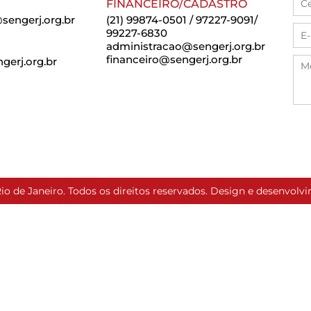
FINANCEIRO/CADASTRO
sengerj.org.br
(21) 99874-0501 / 97227-9091/
99227-6830
administracao@sengerj.org.br
financeiro@sengerj.org.br
erj.org.br
io de Janeiro. Todos os direitos reservados. Design e desenvol