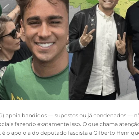
G) apoia bandidos — supostos ou já condenados — não
ociais fazendo exatamente isso. O que chama atenção 
, é o apoio a do deputado fascista a Gilberto Henriq