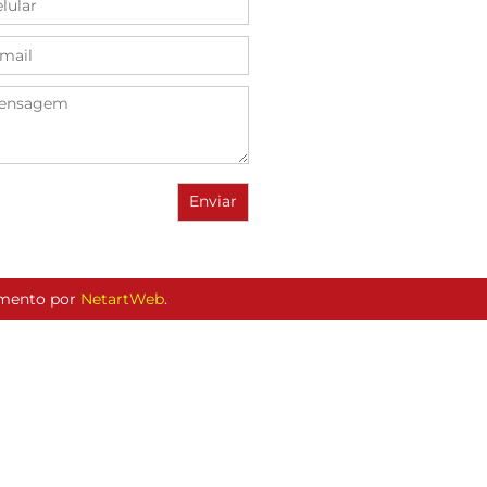
vimento por
NetartWeb
.