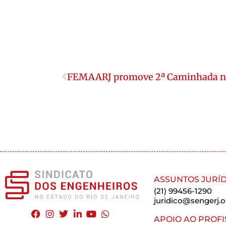
FEMAARJ promove 2ª Caminhada na 
ASSUNTOS JURÍD
(21) 99456-1290
juridico@sengerj.o
APOIO AO PROFI