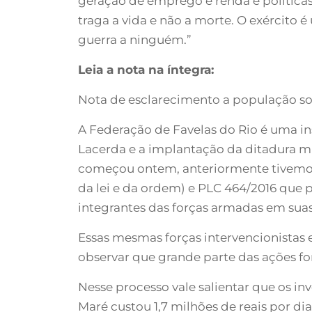
geração de emprego e renda e políticas
traga a vida e não a morte. O exército
guerra a ninguém.”
Leia a nota na íntegra:
Nota de esclarecimento a população sob
A Federação de Favelas do Rio é uma in
Lacerda e a implantação da ditadura mil
começou ontem, anteriormente tivemos a
da lei e da ordem) e PLC 464/2016 que p
integrantes das forças armadas em suas
Essas mesmas forças intervencionistas
observar que grande parte das ações f
Nesse processo vale salientar que os i
Maré custou 1,7 milhões de reais por di