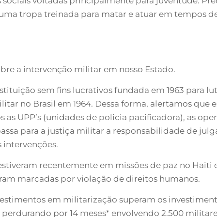
 sociais voltadas principalmente para juventude. P
 é uma tropa treinada para matar e atuar em tempos d
re a intervenção militar em nosso Estado.
stituição sem fins lucrativos fundada em 1963 para l
itar no Brasil em 1964. Dessa forma, alertamos que e
s UPP’s (unidades de policia pacificadora), as ope
assa para a justiça militar a responsabilidade de jul
 intervenções.
 estiveram recentemente em missões de paz no Haiti
oram marcadas por violação de direitos humanos.
nvestimentos em militarização superam os investiment
a perdurando por 14 meses* envolvendo 2.500 militare