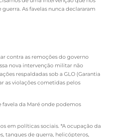
recisamos de uma intervenção que nos
e guerra. As favelas nunca declararam
utar contra as remoções do governo
ssa nova intervenção militar não
rações respaldadas sob a GLO (Garantia
gar as violações cometidas pelos
 e favela da Maré onde podemos
os em políticas sociais. *A ocupação da
s, tanques de guerra, helicópteros,