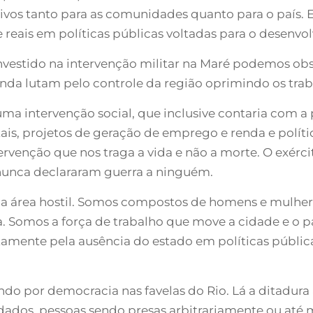
tivos tanto para as comunidades quanto para o país. 
reais em políticas públicas voltadas para o desenvol
investido na intervenção militar na Maré podemos obs
 ainda lutam pelo controle da região oprimindo os tra
uma intervenção social, que inclusive contaria com a
ais, projetos de geração de emprego e renda e políti
rvenção que nos traga a vida e não a morte. O exérci
 nunca declararam guerra a ninguém.
uma área hostil. Somos compostos de homens e mulhe
. Somos a força de trabalho que move a cidade e o 
amente pela ausência do estado em políticas públic
do por democracia nas favelas do Rio. Lá a ditadur
dados, pessoas sendo presas arbitrariamente ou at