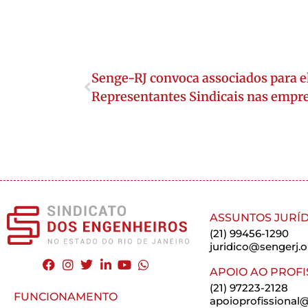
Senge-RJ convoca associados para e
Representantes Sindicais nas empr
ASSUNTOS JURÍD
(21) 99456-1290
juridico@sengerj.o
APOIO AO PROFI
(21) 97223-2128
FUNCIONAMENTO
apoioprofissional@