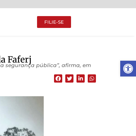
FILIE-SE
a Faferj
Abrir 
 da segurança pública”, afirma, em