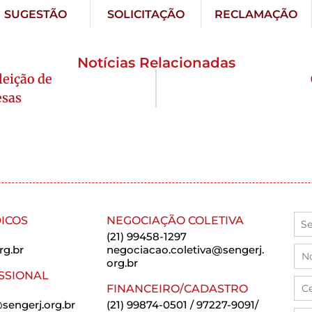
SUGESTÃO
SOLICITAÇÃO
RECLAMAÇÃO
Notícias Relacionadas
leição de
esas
ICOS
NEGOCIAÇÃO COLETIVA
(21) 99458-1297
rg.br
negociacao.coletiva@sengerj.
org.br
SSIONAL
FINANCEIRO/CADASTRO
sengerj.org.br
(21) 99874-0501 / 97227-9091/