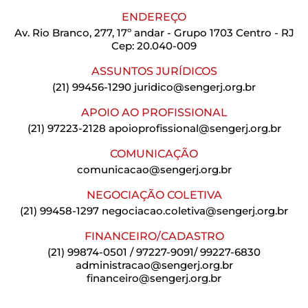
ENDEREÇO
Av. Rio Branco, 277, 17º andar - Grupo 1703 Centro - RJ
Cep: 20.040-009
ASSUNTOS JURÍDICOS
(21) 99456-1290
juridico@sengerj.org.br
APOIO AO PROFISSIONAL
(21) 97223-2128
apoioprofissional@sengerj.org.br
COMUNICAÇÃO
comunicacao@sengerj.org.br
NEGOCIAÇÃO COLETIVA
(21) 99458-1297
negociacao.coletiva@sengerj.org.br
FINANCEIRO/CADASTRO
(21) 99874-0501 / 97227-9091/ 99227-6830
administracao@sengerj.org.br
financeiro@sengerj.org.br