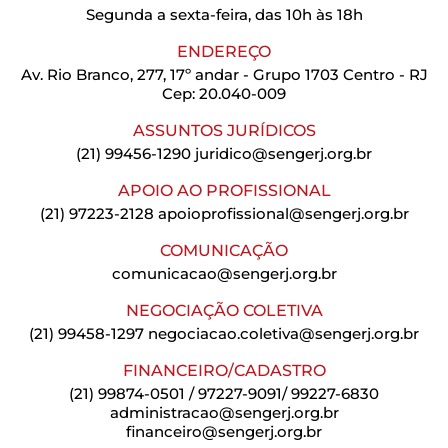
Segunda a sexta-feira, das 10h às 18h
ENDEREÇO
Av. Rio Branco, 277, 17º andar - Grupo 1703 Centro - RJ
Cep: 20.040-009
ASSUNTOS JURÍDICOS
(21) 99456-1290
juridico@sengerj.org.br
APOIO AO PROFISSIONAL
(21) 97223-2128
apoioprofissional@sengerj.org.br
COMUNICAÇÃO
comunicacao@sengerj.org.br
NEGOCIAÇÃO COLETIVA
(21) 99458-1297
negociacao.coletiva@sengerj.org.br
FINANCEIRO/CADASTRO
(21) 99874-0501 / 97227-9091/ 99227-6830
administracao@sengerj.org.br
financeiro@sengerj.org.br