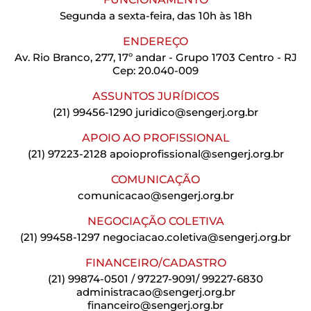
Segunda a sexta-feira, das 10h às 18h
ENDEREÇO
Av. Rio Branco, 277, 17º andar - Grupo 1703 Centro - RJ
Cep: 20.040-009
ASSUNTOS JURÍDICOS
(21) 99456-1290
juridico@sengerj.org.br
APOIO AO PROFISSIONAL
(21) 97223-2128
apoioprofissional@sengerj.org.br
COMUNICAÇÃO
comunicacao@sengerj.org.br
NEGOCIAÇÃO COLETIVA
(21) 99458-1297
negociacao.coletiva@sengerj.org.br
FINANCEIRO/CADASTRO
(21) 99874-0501 / 97227-9091/ 99227-6830
administracao@sengerj.org.br
financeiro@sengerj.org.br