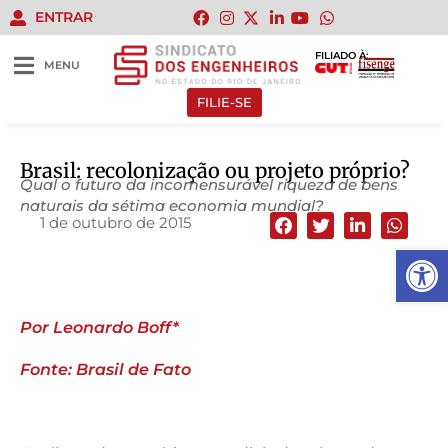
ENTRAR
FILIADO À:
MENU
FILIE-SE
Brasil: recolonização ou projeto próprio?
Qual o futuro da incomensurável riqueza de bens
naturais da sétima economia mundial?
1 de outubro de 2015
Abrir 
Por Leonardo Boff*
Fonte: Brasil de Fato