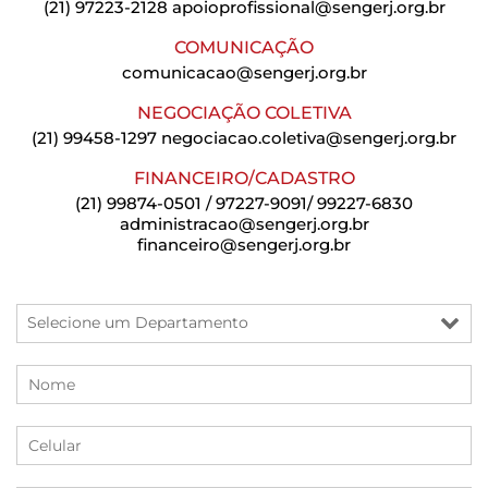
(21) 97223-2128
apoioprofissional@sengerj.org.br
COMUNICAÇÃO
comunicacao@sengerj.org.br
NEGOCIAÇÃO COLETIVA
(21) 99458-1297
negociacao.coletiva@sengerj.org.br
FINANCEIRO/CADASTRO
(21) 99874-0501 / 97227-9091/ 99227-6830
administracao@sengerj.org.br
financeiro@sengerj.org.br