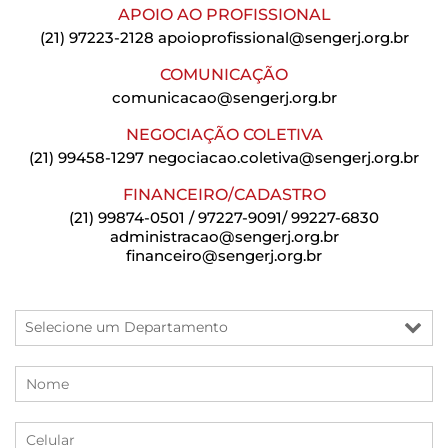
APOIO AO PROFISSIONAL
(21) 97223-2128
apoioprofissional@sengerj.org.br
COMUNICAÇÃO
comunicacao@sengerj.org.br
NEGOCIAÇÃO COLETIVA
(21) 99458-1297
negociacao.coletiva@sengerj.org.br
FINANCEIRO/CADASTRO
(21) 99874-0501 / 97227-9091/ 99227-6830
administracao@sengerj.org.br
financeiro@sengerj.org.br