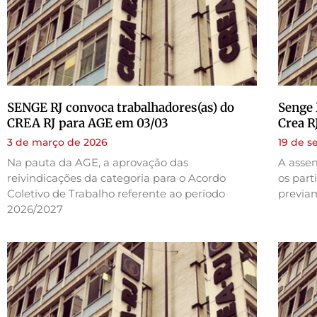
SENGE RJ convoca trabalhadores(as) do
Senge 
CREA RJ para AGE em 03/03
Crea R
3 de março de 2026
19 de 
Na pauta da AGE, a aprovação das
A assem
reivindicações da categoria para o Acordo
os part
Coletivo de Trabalho referente ao período
previa
2026/2027