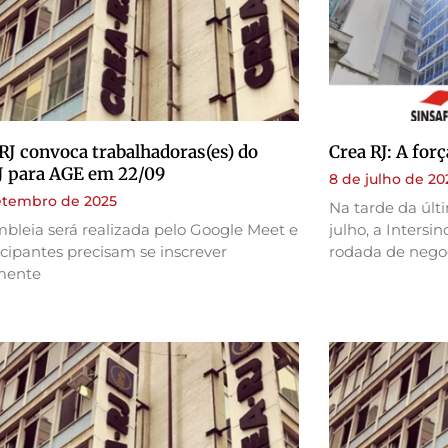
RJ convoca trabalhadoras(es) do
Crea RJ: A for
J para AGE em 22/09
8 de julho de 20
setembro de 2025
Na tarde da últi
bleia será realizada pelo Google Meet e
julho, a Intersi
icipantes precisam se inscrever
rodada de negoc
mente