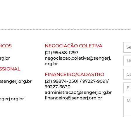
ICOS
NEGOCIAÇÃO COLETIVA
(21) 99458-1297
rg.br
negociacao.coletiva@sengerj.
org.br
SSIONAL
FINANCEIRO/CADASTRO
sengerj.org.br
(21) 99874-0501 / 97227-9091/
99227-6830
administracao@sengerj.org.br
financeiro@sengerj.org.br
erj.org.br