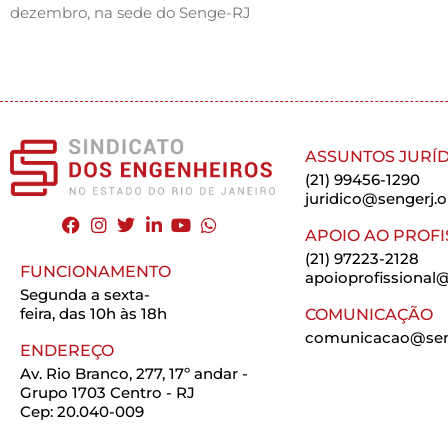
dezembro, na sede do Senge-RJ
ASSUNTOS JURÍD
(21) 99456-1290
juridico@sengerj.o
APOIO AO PROFI
(21) 97223-2128
FUNCIONAMENTO
apoioprofissional@
Segunda a sexta-
feira, das 10h às 18h
COMUNICAÇÃO
comunicacao@seng
ENDEREÇO
Av. Rio Branco, 277, 17º andar -
Grupo 1703 Centro - RJ
Cep: 20.040-009