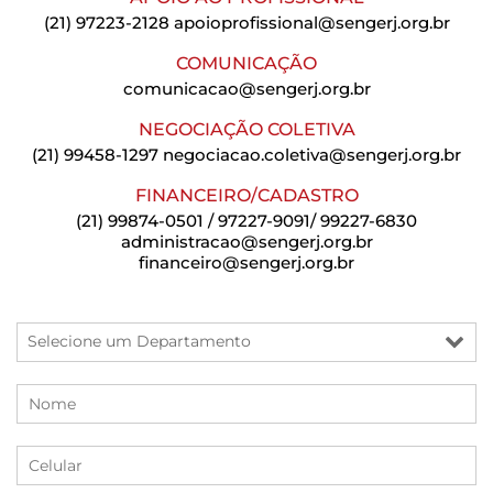
(21) 97223-2128
apoioprofissional@sengerj.org.br
COMUNICAÇÃO
comunicacao@sengerj.org.br
NEGOCIAÇÃO COLETIVA
(21) 99458-1297
negociacao.coletiva@sengerj.org.br
FINANCEIRO/CADASTRO
(21) 99874-0501 / 97227-9091/ 99227-6830
administracao@sengerj.org.br
financeiro@sengerj.org.br