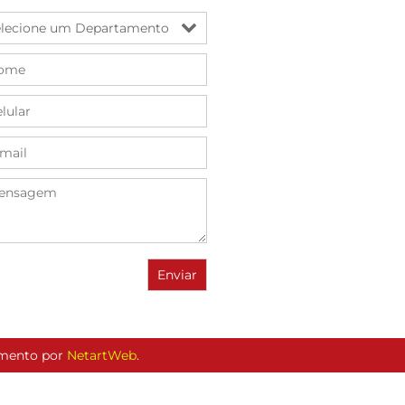
vimento por
NetartWeb
.