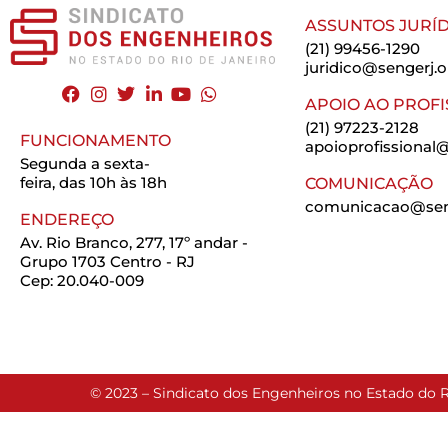
ASSUNTOS JURÍD
(21) 99456-1290
juridico@sengerj.o
APOIO AO PROFI
(21) 97223-2128
FUNCIONAMENTO
apoioprofissional@
Segunda a sexta-
feira, das 10h às 18h
COMUNICAÇÃO
comunicacao@seng
ENDEREÇO
Av. Rio Branco, 277, 17º andar -
Grupo 1703 Centro - RJ
Cep: 20.040-009
© 2023 – Sindicato dos Engenheiros no Estado do R