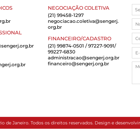
ICOS
NEGOCIAÇÃO COLETIVA
(21) 99458-1297
rg.br
negociacao.coletiva@sengerj.
org.br
SSIONAL
FINANCEIRO/CADASTRO
sengerj.org.br
(21) 99874-0501 / 97227-9091/
99227-6830
administracao@sengerj.org.br
financeiro@sengerj.org.br
erj.org.br
io de Janeiro. Todos os direitos reservados. Design e desenvol