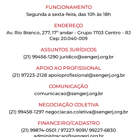
FUNCIONAMENTO
Segunda a sexta-feira, das 10h às 18h
ENDEREÇO
Av. Rio Branco, 277, 17º andar - Grupo 1703 Centro - RJ
Cep: 20.040-009
ASSUNTOS JURÍDICOS
(21) 99456-1290
juridico@sengerj.org.br
APOIO AO PROFISSIONAL
(21) 97223-2128
apoioprofissional@sengerj.org.br
COMUNICAÇÃO
comunicacao@sengerj.org.br
NEGOCIAÇÃO COLETIVA
(21) 99458-1297
negociacao.coletiva@sengerj.org.br
FINANCEIRO/CADASTRO
(21) 99874-0501 / 97227-9091/ 99227-6830
administracao@sengerj.org.br