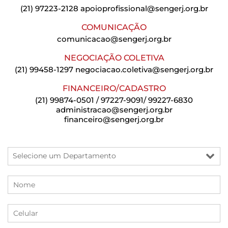
(21) 97223-2128
apoioprofissional@sengerj.org.br
COMUNICAÇÃO
comunicacao@sengerj.org.br
NEGOCIAÇÃO COLETIVA
(21) 99458-1297
negociacao.coletiva@sengerj.org.br
FINANCEIRO/CADASTRO
(21) 99874-0501 / 97227-9091/ 99227-6830
administracao@sengerj.org.br
financeiro@sengerj.org.br