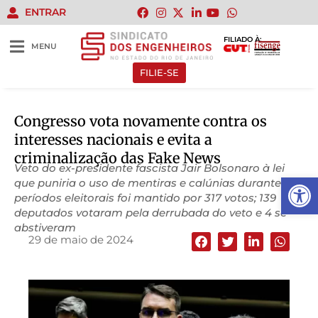
ENTRAR
FILIADO À:
MENU
FILIE-SE
Congresso vota novamente contra os
interesses nacionais e evita a
criminalização das Fake News
Veto do ex-presidente fascista Jair Bolsonaro à lei
Abrir 
que puniria o uso de mentiras e calúnias durante
períodos eleitorais foi mantido por 317 votos; 139
deputados votaram pela derrubada do veto e 4 se
abstiveram
29 de maio de 2024