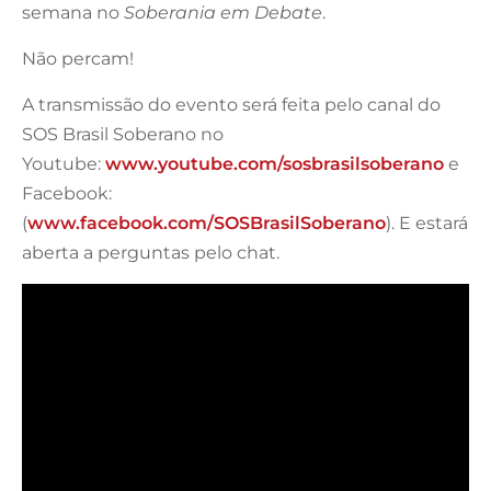
semana no
Soberania em Debate
.
Não percam!
A transmissão do evento será feita pelo canal do
SOS Brasil Soberano no
Youtube:
www.youtube.com/sosbrasilsoberano
e
Facebook:
(
www.facebook.com/SOSBrasilSoberano
). E estará
aberta a perguntas pelo chat.