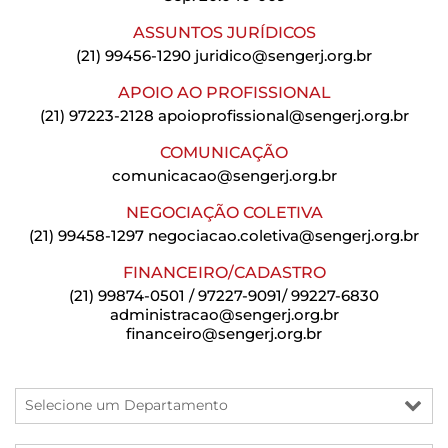
ASSUNTOS JURÍDICOS
(21) 99456-1290
juridico@sengerj.org.br
APOIO AO PROFISSIONAL
(21) 97223-2128
apoioprofissional@sengerj.org.br
COMUNICAÇÃO
comunicacao@sengerj.org.br
NEGOCIAÇÃO COLETIVA
(21) 99458-1297
negociacao.coletiva@sengerj.org.br
FINANCEIRO/CADASTRO
(21) 99874-0501 / 97227-9091/ 99227-6830
administracao@sengerj.org.br
financeiro@sengerj.org.br