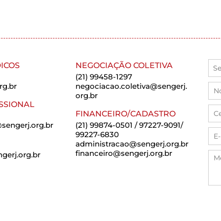
ICOS
NEGOCIAÇÃO COLETIVA
(21) 99458-1297
rg.br
negociacao.coletiva@sengerj.
org.br
SSIONAL
FINANCEIRO/CADASTRO
sengerj.org.br
(21) 99874-0501 / 97227-9091/
99227-6830
administracao@sengerj.org.br
financeiro@sengerj.org.br
erj.org.br