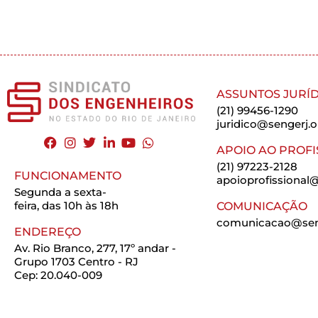
ASSUNTOS JURÍD
(21) 99456-1290
juridico@sengerj.o
APOIO AO PROFI
(21) 97223-2128
FUNCIONAMENTO
apoioprofissional@
Segunda a sexta-
feira, das 10h às 18h
COMUNICAÇÃO
comunicacao@seng
ENDEREÇO
Av. Rio Branco, 277, 17º andar -
Grupo 1703 Centro - RJ
Cep: 20.040-009