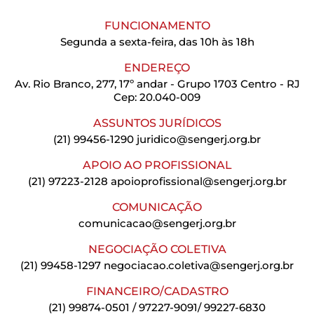
FUNCIONAMENTO
Segunda a sexta-feira, das 10h às 18h
ENDEREÇO
Av. Rio Branco, 277, 17º andar - Grupo 1703 Centro - RJ
Cep: 20.040-009
ASSUNTOS JURÍDICOS
(21) 99456-1290
juridico@sengerj.org.br
APOIO AO PROFISSIONAL
(21) 97223-2128
apoioprofissional@sengerj.org.br
COMUNICAÇÃO
comunicacao@sengerj.org.br
NEGOCIAÇÃO COLETIVA
(21) 99458-1297
negociacao.coletiva@sengerj.org.br
FINANCEIRO/CADASTRO
(21) 99874-0501 / 97227-9091/ 99227-6830