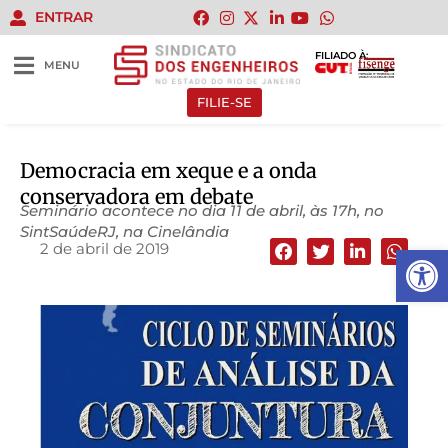
ENTRAR
FILIADO À:
MENU
FILIE-SE
Democracia em xeque e a onda
conservadora em debate
Seminário acontece no dia 11 de abril, às 17h, no
SintSaúdeRJ, na Cinelândia
2 de abril de 2019
Abrir 