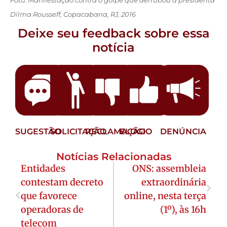
Foto: Manifestação contra o golpe que derrubou a presidenta
Dilma Rousseff, Copacabana, RJ, 2016
Deixe seu feedback sobre essa
notícia
SUGESTÃO
SOLICITAÇÃO
RECLAMAÇÃO
ELOGIO
DENÚNCIA
Notícias Relacionadas
Entidades
ONS: assembleia
contestam decreto
extraordinária
que favorece
online, nesta terça
operadoras de
(1º), às 16h
telecom