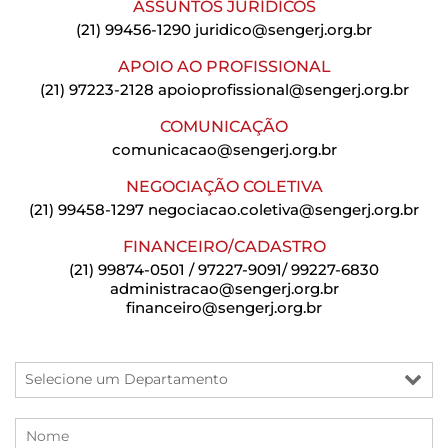
ASSUNTOS JURÍDICOS
(21) 99456-1290
juridico@sengerj.org.br
APOIO AO PROFISSIONAL
(21) 97223-2128
apoioprofissional@sengerj.org.br
COMUNICAÇÃO
comunicacao@sengerj.org.br
NEGOCIAÇÃO COLETIVA
(21) 99458-1297
negociacao.coletiva@sengerj.org.br
FINANCEIRO/CADASTRO
(21) 99874-0501 / 97227-9091/ 99227-6830
administracao@sengerj.org.br
financeiro@sengerj.org.br