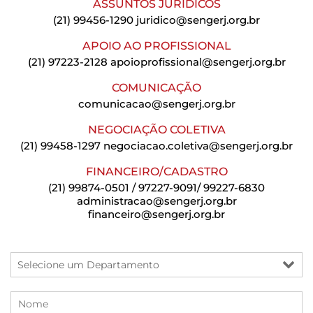
ASSUNTOS JURÍDICOS
(21) 99456-1290
juridico@sengerj.org.br
APOIO AO PROFISSIONAL
(21) 97223-2128
apoioprofissional@sengerj.org.br
COMUNICAÇÃO
comunicacao@sengerj.org.br
NEGOCIAÇÃO COLETIVA
(21) 99458-1297
negociacao.coletiva@sengerj.org.br
FINANCEIRO/CADASTRO
(21) 99874-0501 / 97227-9091/ 99227-6830
administracao@sengerj.org.br
financeiro@sengerj.org.br