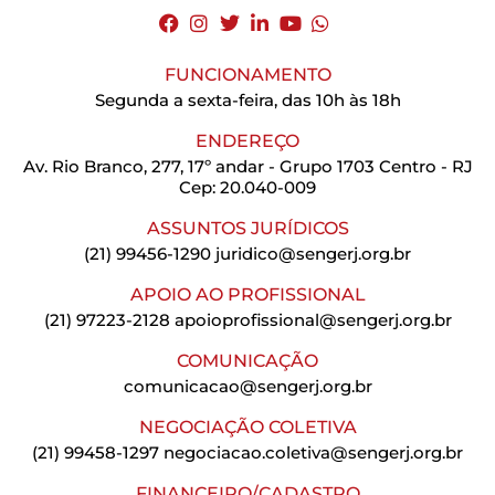
FUNCIONAMENTO
Segunda a sexta-feira, das 10h às 18h
ENDEREÇO
Av. Rio Branco, 277, 17º andar - Grupo 1703 Centro - RJ
Cep: 20.040-009
ASSUNTOS JURÍDICOS
(21) 99456-1290
juridico@sengerj.org.br
APOIO AO PROFISSIONAL
(21) 97223-2128
apoioprofissional@sengerj.org.br
COMUNICAÇÃO
comunicacao@sengerj.org.br
NEGOCIAÇÃO COLETIVA
(21) 99458-1297
negociacao.coletiva@sengerj.org.br
FINANCEIRO/CADASTRO