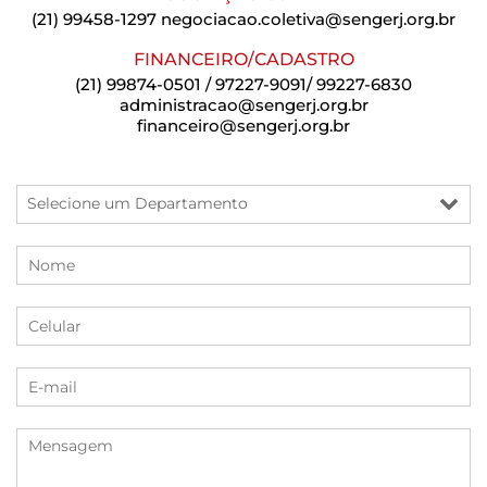
(21) 99458-1297
negociacao.coletiva@sengerj.org.br
FINANCEIRO/CADASTRO
(21) 99874-0501 / 97227-9091/ 99227-6830
administracao@sengerj.org.br
financeiro@sengerj.org.br