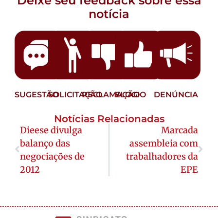
Deixe seu feedback sobre essa
notícia
SUGESTÃO
SOLICITAÇÃO
RECLAMAÇÃO
ELOGIO
DENÚNCIA
Notícias Relacionadas
Dieese divulga
Marcada
balanço das
assembleia com
negociações de
trabalhadores da
2012
EPE