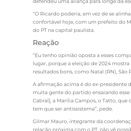
defendeu uma aliança para longe da esq
“O Ricardo poderia, em vez de se alinh
confortável hoje, com um prefeito do MDB
do PT na capital paulista.
Reação
“Eu tenho opinião oposta a esses comp
lugar, porque a eleição de 2024 mostra
resultados bons, como Natal (RN), São P
A afirmação acima é do ex-presidente d
muita gente do partido ensaiando esse 
Cabral], a Marília Campos, o Tatto, qu
tem que ser antissistema”, pede.
Gilmar Mauro, integrante da coordena
relação próxima com o PT, não vê possi