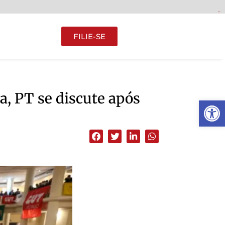
gacor
gacor
gacor
gacor
FILIE-SE
a, PT se discute após
Abrir 