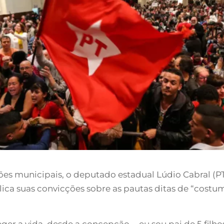
ões municipais, o deputado estadual Lúdio Cabral (P
lica suas convicções sobre as pautas ditas de “costu
r a vida, desde a concepção…, eu sou pai de 5 filhos,