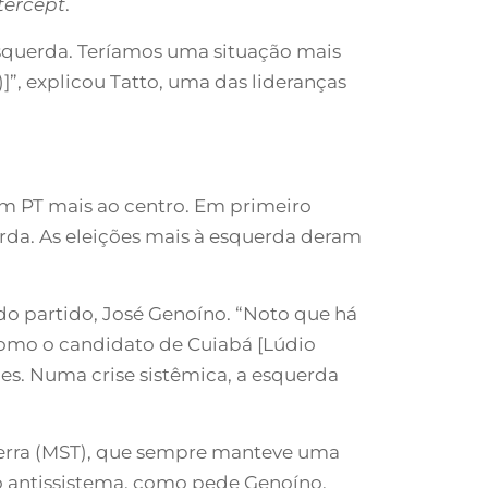
tercept
.
esquerda. Teríamos uma situação mais
)]”, explicou Tatto, uma das lideranças
um PT mais ao centro. Em primeiro
rda. As eleições mais à esquerda deram
do partido, José Genoíno. “Noto que há
 como o candidato de Cuiabá [Lúdio
es. Numa crise sistêmica, a esquerda
erra (MST), que sempre manteve uma
ão antissistema, como pede Genoíno.