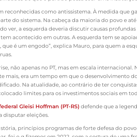
ram reconhecidas como antissistema. À medida que ga
parte do sistema. Na cabeça da maioria do povo e até
 ver, a esquerda deveria discutir causas profundas
o tem acontecido em outras. A esquerda tem se apoia
ue é um engodo”, explica Mauro, para quem a esqu
ruas.
rise, não apenas no PT, mas em escala internacional.
e mais, era um tempo em que o desenvolvimento do 
ificado. Na atualidade, ao contrário de ter conquist
colocado limites para os investimentos sociais em tod
ederal Gleisi Hoffman (PT-RS)
defende que a legenda
 disputar eleições.
tória, princípios programas de forte defesa do povo 
nar, foi o q fizemos em 2022, com a costura de uma fr