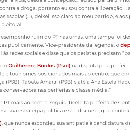
contra a droga, portanto eu sou contra a liberação…,
s escolas (…), deixei isso claro ao meu partido, e a
eleitoral.
esempenho ruim do PT nas urnas, uma tampa foi des
tas publicamente. Vice-presidente da legenda, o
dep
foi às redes sociais e disse que os petistas precisam “pa
ado
Guilherme Boulos (Psol)
na disputa pela prefeitu
ele citou nomes posicionados mais ao centro, que em
ça (PSB), Tabata Amaral (PSB) e até a Ana Estela Had
conservadora nas periferias e classe média.”
m PT mais ao centro, seguiu. Reeleita prefeita de Co
e sua estratégia política e seu discurso, que contin
)
, que nunca escondeu sua antipatia à candidatura de