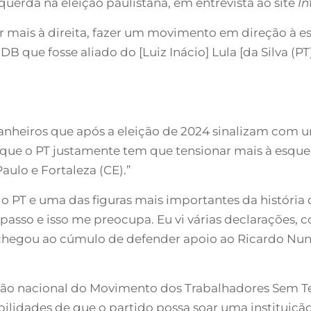
uerda na eleição paulistana, em entrevista ao site
In
ar mais à direita, fazer um movimento em direção à 
 que fosse aliado do [Luiz Inácio] Lula [da Silva (PT
anheiros que após a eleição de 2024 sinalizam com 
 que o PT justamente tem que tensionar mais à esque
aulo e Fortaleza (CE).”
o PT e uma das figuras mais importantes da história 
passo e isso me preocupa. Eu vi várias declarações,
e chegou ao cúmulo de defender apoio ao Ricardo Nun
ção nacional do Movimento dos Trabalhadores Sem T
bilidades de que o partido possa soar uma instituiç