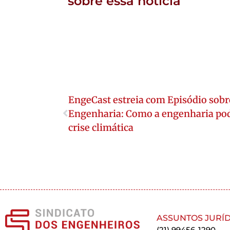
sobre essa notícia
EngeCast estreia com Episódio sob
Engenharia: Como a engenharia pod
crise climática
ASSUNTOS JURÍD
(21) 99456-1290