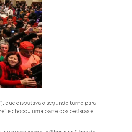
T), que disputava o segundo turno para
me” e chocou uma parte dos petistas e
 eu quero os meus filhos e os filhos de