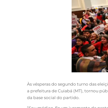
Às vésperas do segundo turno das eleiç
a prefeitura de Cuiabá (MT), tornou púb
da base social do partido.
“Sou médico, fiz um juramento de protege