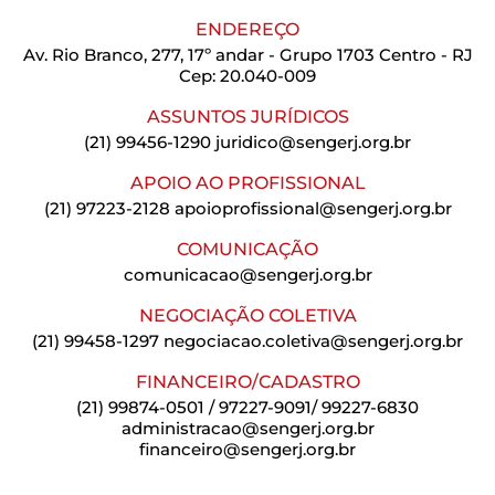
ENDEREÇO
Av. Rio Branco, 277, 17º andar - Grupo 1703 Centro - RJ
Cep: 20.040-009
ASSUNTOS JURÍDICOS
(21) 99456-1290
juridico@sengerj.org.br
APOIO AO PROFISSIONAL
(21) 97223-2128
apoioprofissional@sengerj.org.br
COMUNICAÇÃO
comunicacao@sengerj.org.br
NEGOCIAÇÃO COLETIVA
(21) 99458-1297
negociacao.coletiva@sengerj.org.br
FINANCEIRO/CADASTRO
(21) 99874-0501 / 97227-9091/ 99227-6830
administracao@sengerj.org.br
financeiro@sengerj.org.br