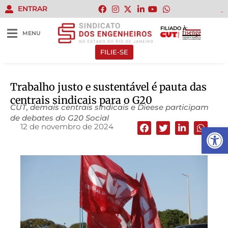
ENTRAR
gacor
gacor
gacor
gacor
FILIADO À:
MENU
FILIE-SE
Trabalho justo e sustentável é pauta das
centrais sindicais para o G20
CUT, demais centrais sindicais e Dieese participam
de debates do G20 Social
12 de novembro de 2024
Abrir 