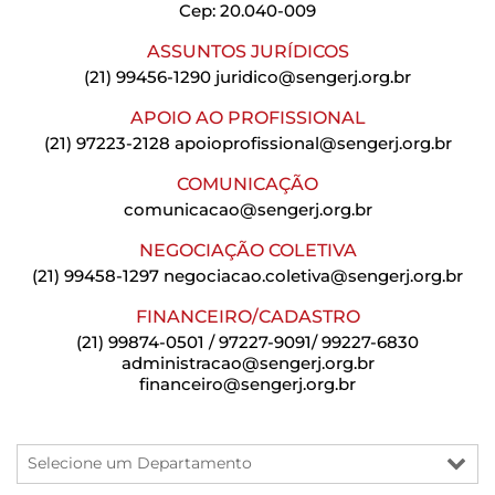
Cep: 20.040-009
ASSUNTOS JURÍDICOS
(21) 99456-1290
juridico@sengerj.org.br
APOIO AO PROFISSIONAL
(21) 97223-2128
apoioprofissional@sengerj.org.br
COMUNICAÇÃO
comunicacao@sengerj.org.br
NEGOCIAÇÃO COLETIVA
(21) 99458-1297
negociacao.coletiva@sengerj.org.br
FINANCEIRO/CADASTRO
(21) 99874-0501 / 97227-9091/ 99227-6830
administracao@sengerj.org.br
financeiro@sengerj.org.br