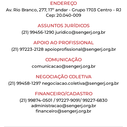
ENDEREÇO
Av. Rio Branco, 277, 17º andar - Grupo 1703 Centro - RJ
Cep: 20.040-009
ASSUNTOS JURÍDICOS
(21) 99456-1290
juridico@sengerj.org.br
APOIO AO PROFISSIONAL
(21) 97223-2128
apoioprofissional@sengerj.org.br
COMUNICAÇÃO
comunicacao@sengerj.org.br
NEGOCIAÇÃO COLETIVA
(21) 99458-1297
negociacao.coletiva@sengerj.org.br
FINANCEIRO/CADASTRO
(21) 99874-0501 / 97227-9091/ 99227-6830
administracao@sengerj.org.br
financeiro@sengerj.org.br