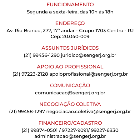
FUNCIONAMENTO
Segunda a sexta-feira, das 10h às 18h
ENDEREÇO
Av. Rio Branco, 277, 17º andar - Grupo 1703 Centro - RJ
Cep: 20.040-009
ASSUNTOS JURÍDICOS
(21) 99456-1290
juridico@sengerj.org.br
APOIO AO PROFISSIONAL
(21) 97223-2128
apoioprofissional@sengerj.org.br
COMUNICAÇÃO
comunicacao@sengerj.org.br
NEGOCIAÇÃO COLETIVA
(21) 99458-1297
negociacao.coletiva@sengerj.org.br
FINANCEIRO/CADASTRO
(21) 99874-0501 / 97227-9091/ 99227-6830
administracao@sengerj.org.br