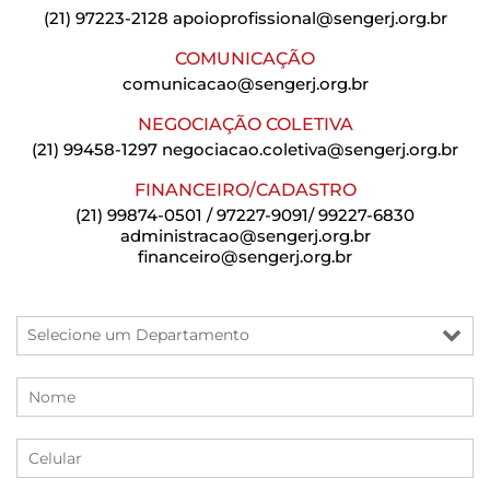
(21) 97223-2128
apoioprofissional@sengerj.org.br
COMUNICAÇÃO
comunicacao@sengerj.org.br
NEGOCIAÇÃO COLETIVA
(21) 99458-1297
negociacao.coletiva@sengerj.org.br
FINANCEIRO/CADASTRO
(21) 99874-0501 / 97227-9091/ 99227-6830
administracao@sengerj.org.br
financeiro@sengerj.org.br