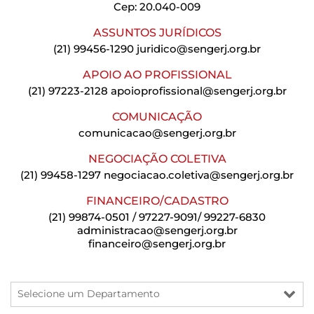
Cep: 20.040-009
ASSUNTOS JURÍDICOS
(21) 99456-1290
juridico@sengerj.org.br
APOIO AO PROFISSIONAL
(21) 97223-2128
apoioprofissional@sengerj.org.br
COMUNICAÇÃO
comunicacao@sengerj.org.br
NEGOCIAÇÃO COLETIVA
(21) 99458-1297
negociacao.coletiva@sengerj.org.br
FINANCEIRO/CADASTRO
(21) 99874-0501 / 97227-9091/ 99227-6830
administracao@sengerj.org.br
financeiro@sengerj.org.br