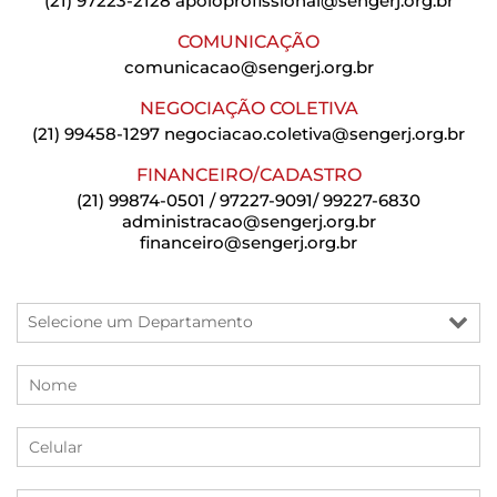
(21) 97223-2128
apoioprofissional@sengerj.org.br
COMUNICAÇÃO
comunicacao@sengerj.org.br
NEGOCIAÇÃO COLETIVA
(21) 99458-1297
negociacao.coletiva@sengerj.org.br
FINANCEIRO/CADASTRO
(21) 99874-0501 / 97227-9091/ 99227-6830
administracao@sengerj.org.br
financeiro@sengerj.org.br