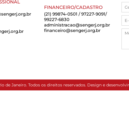
SSIONAL
FINANCEIRO/CADASTRO
sengerj.org.br
(21) 99874-0501 / 97227-9091/
99227-6830
administracao@sengerj.org.br
financeiro@sengerj.org.br
erj.org.br
io de Janeiro. Todos os direitos reservados. Design e desenvol