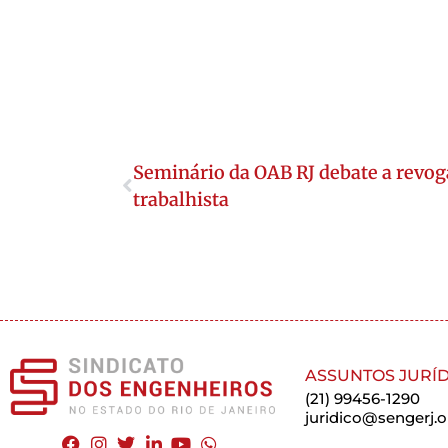
Seminário da OAB RJ debate a revo
trabalhista
ASSUNTOS JURÍD
(21) 99456-1290
juridico@sengerj.o