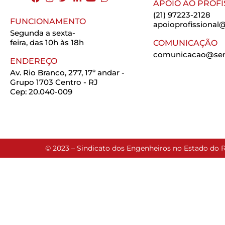
APOIO AO PROFI
(21) 97223-2128
FUNCIONAMENTO
apoioprofissional@
Segunda a sexta-
feira, das 10h às 18h
COMUNICAÇÃO
comunicacao@seng
ENDEREÇO
Av. Rio Branco, 277, 17º andar -
Grupo 1703 Centro - RJ
Cep: 20.040-009
© 2023 – Sindicato dos Engenheiros no Estado do R