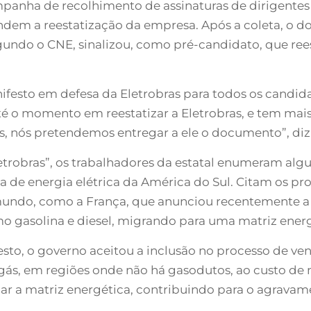
mpanha de recolhimento de assinaturas de dirigentes 
endem a reestatização da empresa. Após a coleta, o 
undo o CNE, sinalizou, como pré-candidato, que reesta
esto em defesa da Eletrobras para todos os candidat
 o momento em reestatizar a Eletrobras, e tem mais po
rais, nós pretendemos entregar a ele o documento”, d
etrobras”, os trabalhadores da estatal enumeram alg
de energia elétrica da América do Sul. Citam os pr
mundo, como a França, que anunciou recentemente a 
o gasolina e diesel, migrando para uma matriz energ
ifesto, o governo aceitou a inclusão no processo de 
gás, em regiões onde não há gasodutos, ao custo de
jar a matriz energética, contribuindo para o agravame