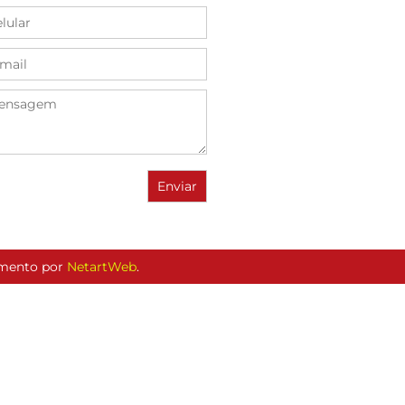
vimento por
NetartWeb
.