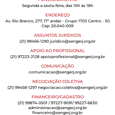
Segunda a sexta-feira, das 10h às 18h
ENDEREÇO
Av. Rio Branco, 277, 17º andar - Grupo 1703 Centro - RJ
Cep: 20.040-009
ASSUNTOS JURÍDICOS
(21) 99456-1290
juridico@sengerj.org.br
APOIO AO PROFISSIONAL
(21) 97223-2128
apoioprofissional@sengerj.org.br
COMUNICAÇÃO
comunicacao@sengerj.org.br
NEGOCIAÇÃO COLETIVA
(21) 99458-1297
negociacao.coletiva@sengerj.org.br
FINANCEIRO/CADASTRO
(21) 99874-0501 / 97227-9091/ 99227-6830
administracao@sengerj.org.br
financeiro@sengerj.org.br