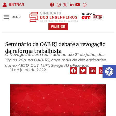
ENTRAR
FILIADO À:
MENU
FILIE-SE
Seminário da OAB RJ debate a revogação
da reforma trabalhista
O Revoga Já! será realizado no dia 21 de julho, das
17h às 20h, na OAB-RJ, com mais de dez entidades,
Abrir 
como ABJD, CUT, MPT, Senge RJ eFisenge.
11 de julho de 2022