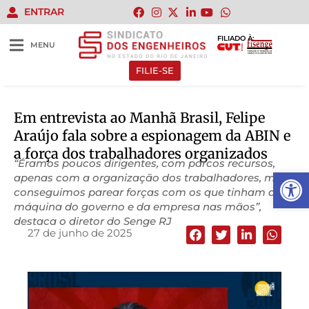
ENTRAR
FILIADO À:
MENU
FILIE-SE
Em entrevista ao Manhã Brasil, Felipe
Araújo fala sobre a espionagem da ABIN e
a força dos trabalhadores organizados
“Éramos poucos dirigentes, com parcos recursos,
Abrir 
apenas com a organização dos trabalhadores, mas
conseguimos parear forças com os que tinham a
máquina do governo e da empresa nas mãos”,
destaca o diretor do Senge RJ
27 de junho de 2025