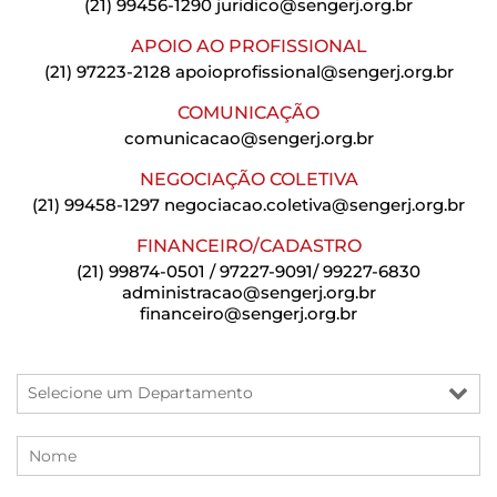
(21) 99456-1290
juridico@sengerj.org.br
APOIO AO PROFISSIONAL
(21) 97223-2128
apoioprofissional@sengerj.org.br
COMUNICAÇÃO
comunicacao@sengerj.org.br
NEGOCIAÇÃO COLETIVA
(21) 99458-1297
negociacao.coletiva@sengerj.org.br
FINANCEIRO/CADASTRO
(21) 99874-0501 / 97227-9091/ 99227-6830
administracao@sengerj.org.br
financeiro@sengerj.org.br