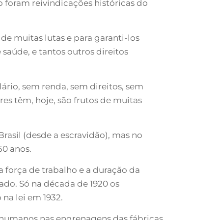
o foram reivindicações históricas do
 de muitas lutas e para garanti-los
 saúde, e tantos outros direitos
rio, sem renda, sem direitos, sem
es têm, hoje, são frutos de muitas
rasil (desde a escravidão), mas no
50 anos.
a força de trabalho e a duração da
rado. Só na década de 1920 os
 na lei em 1932.
 humanos nas engrenagens das fábricas.