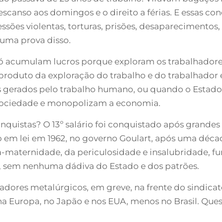
escanso aos domingos e o direito a férias. E essas co
sões violentas, torturas, prisões, desaparecimentos,
 uma prova disso.
ó acumulam lucros porque exploram os trabalhadore
é produto da exploração do trabalho e do trabalhador e
os gerados pelo trabalho humano, ou quando o Estado
 sociedade e monopolizam a economia.
conquistas? O 13º salário foi conquistado após grande
o em lei em 1962, no governo Goulart, após uma década
ça-maternidade, da periculosidade e insalubridade, f
s, sem nenhuma dádiva do Estado e dos patrões.
adores metalúrgicos, em greve, na frente do sindica
na Europa, no Japão e nos EUA, menos no Brasil. Quest