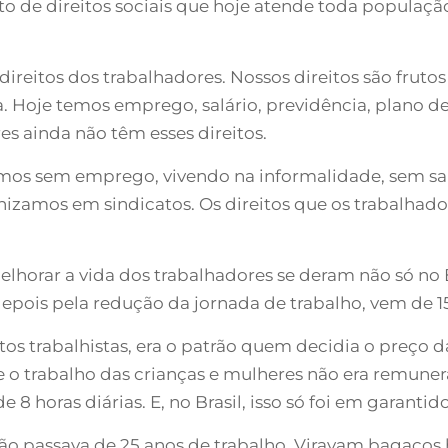
nto de direitos sociais que hoje atende toda populaçã
ireitos dos trabalhadores. Nossos direitos são frutos
a. Hoje temos emprego, salário, previdência, plano de
s ainda não têm esses direitos.
s sem emprego, vivendo na informalidade, sem salá
izamos em sindicatos. Os direitos que os trabalhador
horar a vida dos trabalhadores se deram não só no B
 depois pela redução da jornada de trabalho, vem de 1
os trabalhistas, era o patrão quem decidia o preço d
, e o trabalho das crianças e mulheres não era remune
8 horas diárias. E, no Brasil, isso só foi em garantido
não passava de 25 anos de trabalho. Viravam bagaços