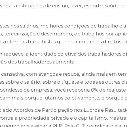
sas instituições de ensino, lazer, esporte, saúde e o
stes nos salários, melhores condições de trabalho e a
 terceirização e desemprego, de trabalhos por aplica
s reformas trabalhistas que retiram tantos direitos d
fraquece, a identidade coletiva dos trabalhadores di
ação dos trabalhadores aumenta.
l, cansativa, com avanços e recuos, ainda mais em te
 sobre o salário, sobre o tíquete e todas as outras c
endesse da empresa, você receberia 0% de reajuste sa
atacam mais porque lutamos coletivamente, e porque o
ciado Acordos de Participação nos Lucros e Resultad
ontra a propriedade privada e o capitalismo. Mas tra
e negociar e assinar a PLR. Pela CLT, o sindicato é a i