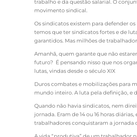
trabalho e da questão salarial. O conju
movimento sindical.
Os sindicatos existem para defender os d
temos que ter sindicatos fortes e de lut
garantidos. Mas milhões de trabalhadore
Amanhã, quem garante que não estaremo
futuro? É pensando nisso que nos organ
lutas, vindas desde o século XIX
Duros combates e mobilizações para mel
mundo inteiro. A luta pela definição, e
Quando não havia sindicatos, nem direit
jornada. Eram de 14 ou 16 horas diárias
trabalhadores conquistaram a jornada de 
A vida “produtiva” de um trabalhador 