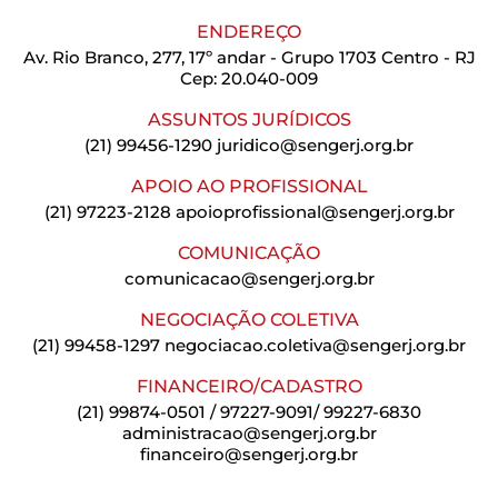
ENDEREÇO
Av. Rio Branco, 277, 17º andar - Grupo 1703 Centro - RJ
Cep: 20.040-009
ASSUNTOS JURÍDICOS
(21) 99456-1290
juridico@sengerj.org.br
APOIO AO PROFISSIONAL
(21) 97223-2128
apoioprofissional@sengerj.org.br
COMUNICAÇÃO
comunicacao@sengerj.org.br
NEGOCIAÇÃO COLETIVA
(21) 99458-1297
negociacao.coletiva@sengerj.org.br
FINANCEIRO/CADASTRO
(21) 99874-0501 / 97227-9091/ 99227-6830
administracao@sengerj.org.br
financeiro@sengerj.org.br