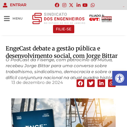
ENTRAR
gacor
gacor
gacor
gacor
gacor
FILIADO À:
MENU
FILIE-SE
EngeCast debate a gestão pública e
desenvolvimento social, com Jorge Bittar
O PodCast da Fisenge, com patrocínio da Mútua,
recebeu Jorge Bittar para uma conversa sobre
Abrir 
trabalhismo, sindicalismo, democracia e sobre a
difícil conjuntura nacional na atual quadra histórica
13 de dezembro de 2024