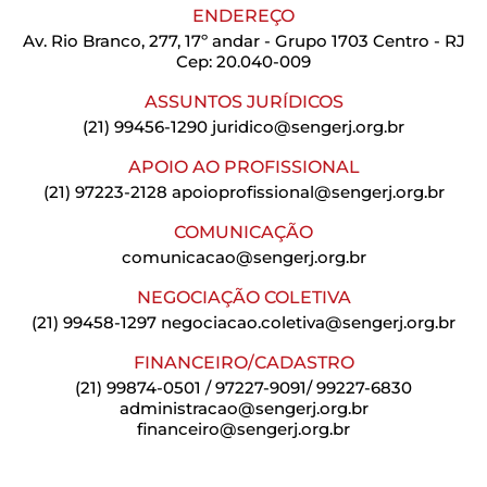
ENDEREÇO
Av. Rio Branco, 277, 17º andar - Grupo 1703 Centro - RJ
Cep: 20.040-009
ASSUNTOS JURÍDICOS
(21) 99456-1290
juridico@sengerj.org.br
APOIO AO PROFISSIONAL
(21) 97223-2128
apoioprofissional@sengerj.org.br
COMUNICAÇÃO
comunicacao@sengerj.org.br
NEGOCIAÇÃO COLETIVA
(21) 99458-1297
negociacao.coletiva@sengerj.org.br
FINANCEIRO/CADASTRO
(21) 99874-0501 / 97227-9091/ 99227-6830
administracao@sengerj.org.br
financeiro@sengerj.org.br