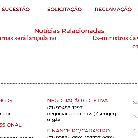
SUGESTÃO
SOLICITAÇÃO
RECLAMAÇÃO
Notícias Relacionadas
rnas será lançada no
Ex-ministros da
co
ICOS
NEGOCIAÇÃO COLETIVA
(21) 99458-1297
rg.br
negociacao.coletiva@sengerj.
org.br
SSIONAL
FINANCEIRO/CADASTRO
sengerj.org.br
(21) 99874-0501 / 97227-9091/